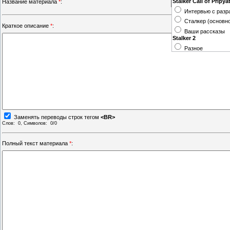
Stalker Call of Pripya
Название материала
*
:
Интервью с разр
Сталкер (основн
Краткое описание
*
:
Ваши рассказы
Stalker 2
Разное
Заменять переводы строк тегом
<BR>
Слов:
0
, Символов:
0/0
Полный текст материала
*
: