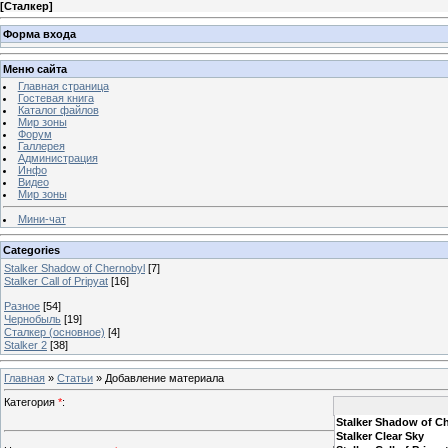
[
Сталкер
]
Форма входа
Меню сайта
Главная страница
Гостевая книга
Каталог файлов
Мир зоны
Форум
Галлерея
Администрация
Инфо
Видео
Мир зоны
Мини-чат
Categories
Stalker Shadow of Chernobyl
[7]
Stalker Call of Pripyat
[16]
Разное
[54]
Чернобыль
[19]
Сталкер (основное)
[4]
Stalker 2
[38]
Главная
»
Статьи
» Добавление материала
Категория
*
:
Stalker Shadow of C
Stalker Clear Sky