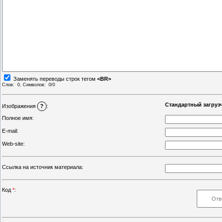
Заменять переводы строк тегом
<BR>
Слов:
0
, Символов:
0/0
Стандартный загруз
Изображения
?
:
Полное имя:
E-mail:
Web-site:
Ссылка на источник материала:
Код
*
: