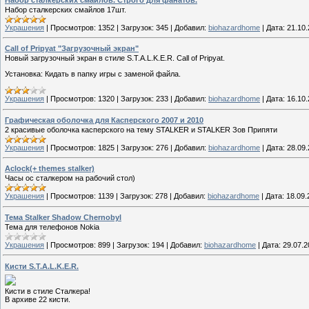
Набор сталкерских смайлов 17шт.
Украшения
|
Просмотров:
1352
|
Загрузок:
345
|
Добавил:
biohazardhome
|
Дата:
21.10
Call of Pripyat "Загрузочный экран"
Новый загрузочный экран в стиле S.T.A.L.K.E.R. Call of Pripyat.
Установка: Кидать в папку игры с заменой файла.
Украшения
|
Просмотров:
1320
|
Загрузок:
233
|
Добавил:
biohazardhome
|
Дата:
16.10
Графическая оболочка для Касперского 2007 и 2010
2 красивые оболочка касперского на тему STALKER и STALKER Зов Припяти
Украшения
|
Просмотров:
1825
|
Загрузок:
276
|
Добавил:
biohazardhome
|
Дата:
28.09
Aclock(+ themes stalker)
Часы ос сталкером на рабочий стол)
Украшения
|
Просмотров:
1139
|
Загрузок:
278
|
Добавил:
biohazardhome
|
Дата:
18.09.
Тема Stalker Shadow Chernobyl
Тема для телефонов Nokia
Украшения
|
Просмотров:
899
|
Загрузок:
194
|
Добавил:
biohazardhome
|
Дата:
29.07.2
Кисти S.T.A.L.K.E.R.
Кисти в стиле Сталкера!
В архиве 22 кисти.