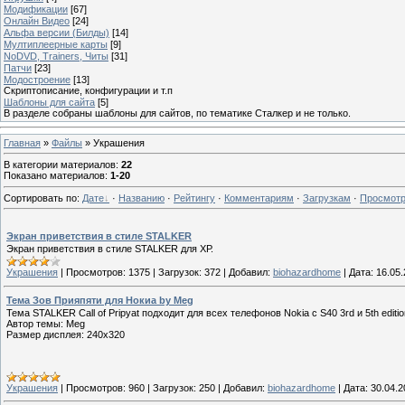
Модификации
[67]
Онлайн Видео
[24]
Альфа версии (Билды)
[14]
Мултиплеерные карты
[9]
NoDVD, Trainers, Читы
[31]
Патчи
[23]
Модостроение
[13]
Скриптописание, конфигурации и т.п
Шаблоны для сайта
[5]
В разделе собраны шаблоны для сайтов, по тематике Сталкер и не только.
Главная
»
Файлы
» Украшения
В категории материалов
:
22
Показано материалов
:
1-20
Сортировать по
:
Дате
·
Названию
·
Рейтингу
·
Комментариям
·
Загрузкам
·
Просмот
Экран приветствия в стиле STALKER
Экран приветствия в стиле STALKER для ХР.
Украшения
|
Просмотров:
1375
|
Загрузок:
372
|
Добавил:
biohazardhome
|
Дата:
16.05.
Тема Зов Прияпяти для Нокиа by Meg
Тема STALKER Call of Pripyat подходит для всех телефонов Nokia c S40 3rd и 5th editio
Автор темы: Meg
Размер дисплея: 240x320
Украшения
|
Просмотров:
960
|
Загрузок:
250
|
Добавил:
biohazardhome
|
Дата:
30.04.2