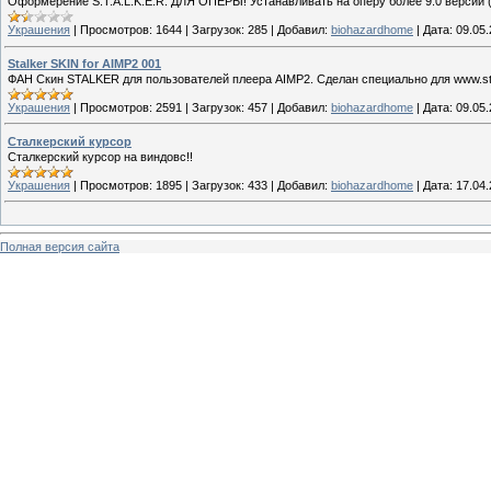
Оформерение S.T.A.L.K.E.R. ДЛЯ ОПЕРЫ! Устанавливать на оперу более 9.0 версии 
Украшения
|
Просмотров:
1644
|
Загрузок:
285
|
Добавил:
biohazardhome
|
Дата:
09.05
Stalker SKIN for AIMP2 001
ФАН Скин STALKER для пользователей плеера AIMP2. Сделан специально для www.sta
Украшения
|
Просмотров:
2591
|
Загрузок:
457
|
Добавил:
biohazardhome
|
Дата:
09.05
Сталкерский курсор
Сталкерский курсор на виндовс!!
Украшения
|
Просмотров:
1895
|
Загрузок:
433
|
Добавил:
biohazardhome
|
Дата:
17.04
Полная версия сайта