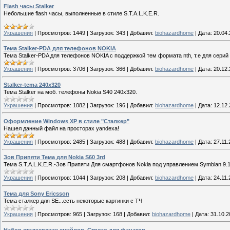
Flash часы Stalker
Небольшие flash часы, выполненные в стиле S.T.A.L.K.E.R.
Украшения
|
Просмотров:
1449
|
Загрузок:
343
|
Добавил:
biohazardhome
|
Дата:
20.04
Тема Stalker-PDA для телефонов NOKIA
Тема Stalker-PDA для телефонов NOKIA с поддержкой тем формата nth, т.е для серий
Украшения
|
Просмотров:
3706
|
Загрузок:
366
|
Добавил:
biohazardhome
|
Дата:
20.12
Stalker-tema 240x320
Тема Stalker на моб. телефоны Nokia S40 240х320.
Украшения
|
Просмотров:
1082
|
Загрузок:
196
|
Добавил:
biohazardhome
|
Дата:
12.12
Оформление Windows XP в стиле "Сталкер"
Нашел данный файл на просторах yandexа!
Украшения
|
Просмотров:
2485
|
Загрузок:
488
|
Добавил:
biohazardhome
|
Дата:
27.11.
Зов Припяти Тема для Nokia S60 3rd
Тема S.T.A.L.K.E.R.-Зов Припяти Для смартфонов Nokia под управлением Symbian 9.1
Украшения
|
Просмотров:
1044
|
Загрузок:
208
|
Добавил:
biohazardhome
|
Дата:
24.11.
Тема для Sony Ericsson
Тема сталкер для SE...есть некоторые картинки с ТЧ
Украшения
|
Просмотров:
965
|
Загрузок:
168
|
Добавил:
biohazardhome
|
Дата:
31.10.2
Набор сталкерских смайлов. Строго для фанатов.