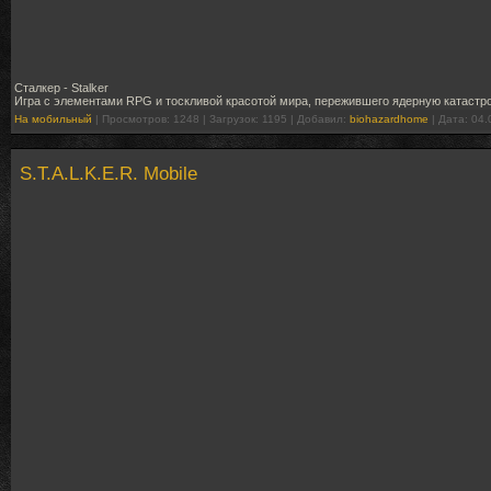
Сталкер - Stalker
Игра с элементами RPG и тоскливой красотой мира, пережившего ядерную катастр
На мобильный
| Просмотров: 1248 | Загрузок: 1195 | Добавил:
biohazardhome
| Дата:
04.
S.T.A.L.K.E.R. Mobile