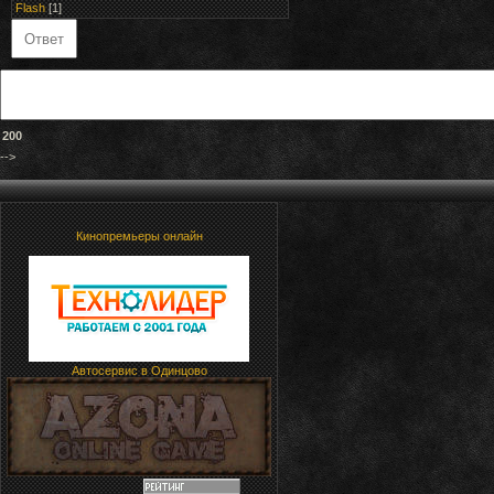
Flash
[1]
200
-->
Кинопремьеры онлайн
Автосервис в Одинцово