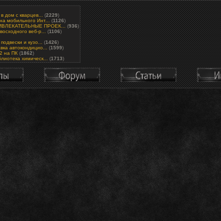
в дом с кварцев...
(
2229
)
а мобильного Инт...
(
1126
)
ВЛЕКАТЕЛЬНЫЕ ПРОЕК...
(
936
)
восходного веб-р...
(
1106
)
подвески и кузо...
(
1426
)
вка автокондицио...
(
1599
)
.2 на ПК
(
1862
)
лиотека химическ...
(
1713
)