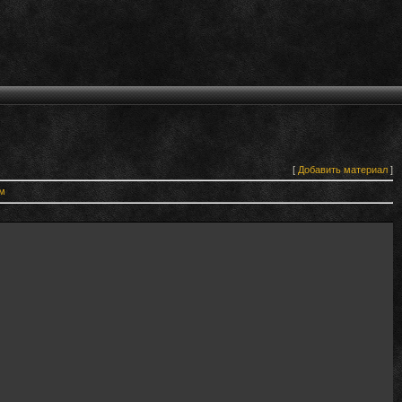
[
Добавить материал
]
м