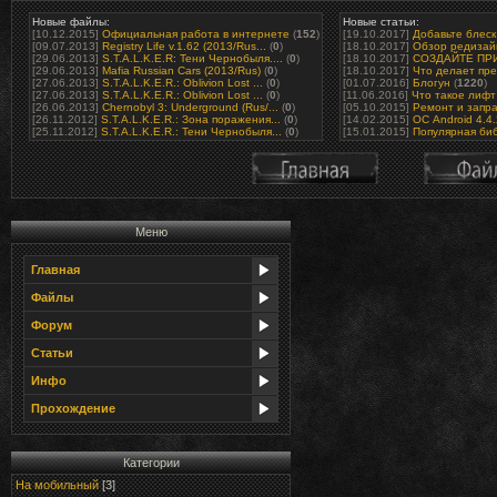
Новые файлы:
Новые статьи:
[10.12.2015]
Официальная работа в интернете
(
152
)
[19.10.2017]
Добавьте блеск 
[09.07.2013]
Registry Life v.1.62 (2013/Rus...
(
0
)
[18.10.2017]
Обзор редизайн
[29.06.2013]
S.T.A.L.K.E.R: Тени Чернобыля....
(
0
)
[18.10.2017]
СОЗДАЙТЕ ПРИ
[29.06.2013]
Mafia Russian Cars (2013/Rus)
(
0
)
[18.10.2017]
Что делает пре
[27.06.2013]
S.T.A.L.K.E.R.: Oblivion Lost ...
(
0
)
[01.07.2016]
Блогун
(
1220
)
[27.06.2013]
S.T.A.L.K.E.R.: Oblivion Lost ...
(
0
)
[11.06.2016]
Что такое лифт 
[26.06.2013]
Chernobyl 3: Underground (Rus/...
(
0
)
[05.10.2015]
Ремонт и запра
[26.11.2012]
S.T.A.L.K.E.R.: Зона поражения...
(
0
)
[14.02.2015]
ОС Android 4.4
[25.11.2012]
S.T.A.L.K.E.R.: Тени Чернобыля...
(
0
)
[15.01.2015]
Популярная биб
Меню
Главная
Файлы
Форум
Статьи
Инфо
Прохождение
Категории
На мобильный
[3]