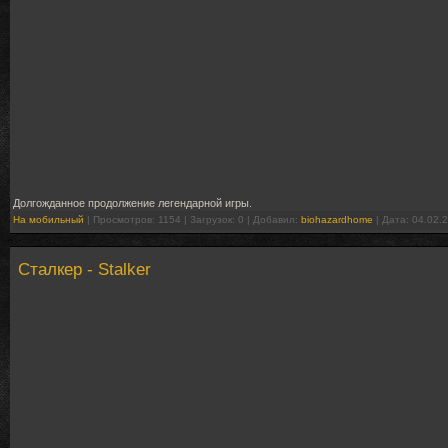
Долгожданное продолжение легендарной игры.
На мобильный
| Просмотров: 1154 | Загрузок: 0 | Добавил:
biohazardhome
| Дата:
04.02.
Сталкер - Stalker