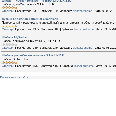
Шаблон "Ночной реактор" по игре S.T.A.L.K.E.R.
Шаблон для uCoz на тему S.T.A.L.K.E.R
Сталкер
|
Просмотров:
934
|
Загрузок:
169
|
Добавил:
biohazardhome
|
Дата:
09.05.2011
Дизайн «Alteration pattern of Guenplen»
Переделаный и максимально упрощённый, для установки на uCoz, игровой шаблон.
Сталкер
|
Просмотров:
1379
|
Загрузок:
183
|
Добавил:
biohazardhome
|
Дата:
09.05.20
Шаблон MyStalker
Шаблон для uCoz по тематике S.T.A.L.K.E.R.
Сталкер
|
Просмотров:
949
|
Загрузок:
149
|
Добавил:
biohazardhome
|
Дата:
09.05.2011
Шаблон для uCoz по тематике S.T.A.L.K.E.R.
Шаблон Stalker Planet
Сталкер
|
Просмотров:
1555
|
Загрузок:
156
|
Добавил:
biohazardhome
|
Дата:
09.05.20
Полная версия сайта