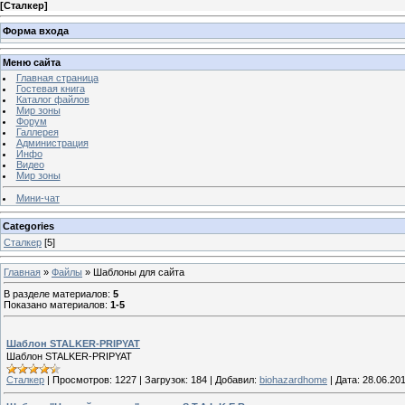
[
Сталкер
]
Форма входа
Меню сайта
Главная страница
Гостевая книга
Каталог файлов
Мир зоны
Форум
Галлерея
Администрация
Инфо
Видео
Мир зоны
Мини-чат
Categories
Сталкер
[5]
Главная
»
Файлы
» Шаблоны для сайта
В разделе материалов
:
5
Показано материалов
:
1-5
Шаблон STALKER-PRIPYAT
Шаблон STALKER-PRIPYAT
Сталкер
|
Просмотров:
1227
|
Загрузок:
184
|
Добавил:
biohazardhome
|
Дата:
28.06.20