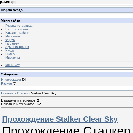
[
Сталкер
]
Форма входа
Меню сайта
Главная страница
Гостевая книга
Каталог файлов
Мир зоны
Форум
Галлерея
Администрация
Инфо
Видео
Мир зоны
Мини-чат
Categories
Информация
[0]
Разное
[0]
Главная
»
Статьи
» Stalker Clear Sky
В разделе материалов
:
2
Показано материалов
:
1-2
Прохождение Stalker Clear Sky
Прохождение Сталкер