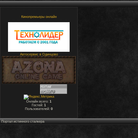
Кинопремьеры онлайн
Автосервис в Одинцово
Онлайн всего:
1
Гостей:
1
Пользователей:
0
Портал истинного сталкера