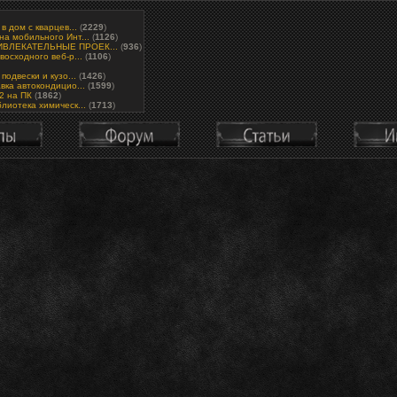
в дом с кварцев...
(
2229
)
а мобильного Инт...
(
1126
)
ВЛЕКАТЕЛЬНЫЕ ПРОЕК...
(
936
)
восходного веб-р...
(
1106
)
подвески и кузо...
(
1426
)
вка автокондицио...
(
1599
)
.2 на ПК
(
1862
)
лиотека химическ...
(
1713
)