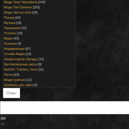
Моды Тени Чернобыля
[146]
Моды Зов Припяти
[283]
Моды Чистое небо
[29]
Разное
[62]
Музыка
[18]
Украшения
[22]
Утилиты
[29]
Видео
[45]
Игрушки
[4]
Модификации
[67]
Онлайн Видео
[24]
Альфа версии (Билды)
[14]
Мултиплеерные карты
[9]
NoDVD, Trainers, Читы
[31]
Патчи
[23]
Модостроение
[13]
Шаблоны для сайта
[5]
200
-->