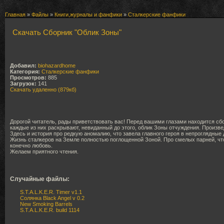
Главная
»
Файлы
»
Книги,журналы и фанфики
»
Сталкерские фанфики
Скачать Сборник "Облик Зоны"
Добавил:
biohazardhome
Категория:
Сталкерские фанфики
Просмотров:
885
Загрузок:
141
Скачать удаленно (879кб)
Дорогой читатель, рады приветствовать вас! Перед вашими глазами находится сбо
каждые из них раскрывают, невиданный до этого, облик Зоны отчуждения. Произве
Здесь и история про редкую аномалию, что завела главного героя в непроглядные
Жизнь сталкеров на Земле полностью поглощенной Зоной. Про смелых парней, что 
конечно любовь.
Желаем приятного чтения.
Случайные файлы:
S.T.A.L.K.E.R. Timer v1.1
Солянка Black Angel v 0.2
New Smoking Barrels
S.T.A.L.K.E.R. build 1114