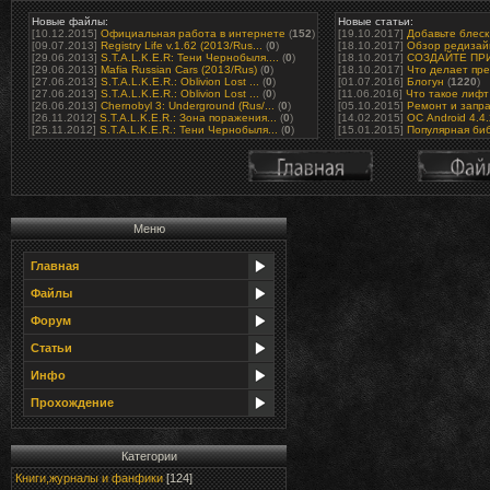
Новые файлы:
Новые статьи:
[10.12.2015]
Официальная работа в интернете
(
152
)
[19.10.2017]
Добавьте блеск 
[09.07.2013]
Registry Life v.1.62 (2013/Rus...
(
0
)
[18.10.2017]
Обзор редизайн
[29.06.2013]
S.T.A.L.K.E.R: Тени Чернобыля....
(
0
)
[18.10.2017]
СОЗДАЙТЕ ПРИ
[29.06.2013]
Mafia Russian Cars (2013/Rus)
(
0
)
[18.10.2017]
Что делает пре
[27.06.2013]
S.T.A.L.K.E.R.: Oblivion Lost ...
(
0
)
[01.07.2016]
Блогун
(
1220
)
[27.06.2013]
S.T.A.L.K.E.R.: Oblivion Lost ...
(
0
)
[11.06.2016]
Что такое лифт 
[26.06.2013]
Chernobyl 3: Underground (Rus/...
(
0
)
[05.10.2015]
Ремонт и запра
[26.11.2012]
S.T.A.L.K.E.R.: Зона поражения...
(
0
)
[14.02.2015]
ОС Android 4.4
[25.11.2012]
S.T.A.L.K.E.R.: Тени Чернобыля...
(
0
)
[15.01.2015]
Популярная биб
Меню
Главная
Файлы
Форум
Статьи
Инфо
Прохождение
Категории
Книги,журналы и фанфики
[124]