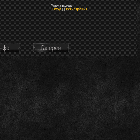
Форма входа:
[
Вход
] [
Регистрация
]