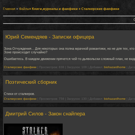
Главная
»
Файлы
»
Книги,журналы и фанфики
» Сталкерские фанфики
Юрий Семендяев - Записки офицера
Зона Отчуждения... Для некоторых она полна мрачной романтики, но не для тех, кто
Зоне происходит случайно?
Ошибаетесь. В каждом движении прячется чей-то дьявольски сложный план, не ви
Сталкерские фанфики
| Просмотров: 838 | Загрузок: 108 | Добавил:
biohazardhome
| Дат
Поэтический сборник
Стихи от сталкеров.
Сталкерские фанфики
| Просмотров: 758 | Загрузок: 130 | Добавил:
biohazardhome
| Дат
Дмитрий Силов - Закон снайпера