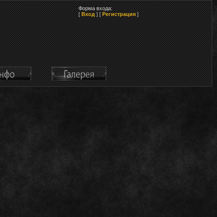
Форма входа:
[
Вход
] [
Регистрация
]