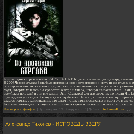
Компьютерная игра компании GSC "S.T.A.L.K.E.R" дала рождение целому миру, связанно
В 2006 Чернобыльская Зона была потрясена новой катастрофой и опять превратилась в 
со смертельными аномалиями и чудовищами, в Зоне появляются предметы со странными и
люди, которым хотелось бы заработать быстро и много, невзирая на последствия. Таких 
армейских патрулей и они вне закона. Они - Сталкеры! Дерзкая девчонка по имени Яна Во
преследуя еще и самую обычную цель - заработать. Но всех, кто нелегально пробирается
удастся порвать с криминальным прошлым и снова придется драться и смотреть в окуляр
Книга не рекомендуется лицам с неустойчивой нервной системой, так как в тексте встр
Сталкерские фанфики
| Просмотров: 778 | Загрузок: 287 | Добавил:
biohazardhome
| Дат
Александр Тихонов - ИСПОВЕДЬ ЗВЕРЯ