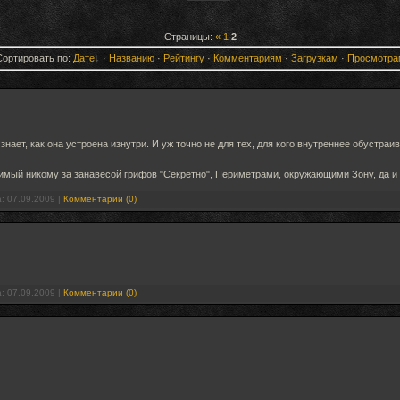
Страницы:
«
1
2
Сортировать по:
Дате
·
Названию
·
Рейтингу
·
Комментариям
·
Загрузкам
·
Просмотра
 знает, как она устроена изнутри. И уж точно не для тех, для кого внутреннее обустра
димый никому за занавесой грифов "Секретно", Периметрами, окружающими Зону, да 
а:
07.09.2009
|
Комментарии (0)
а:
07.09.2009
|
Комментарии (0)