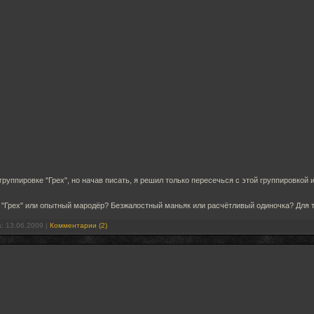
руппировке "Грех", но начав писать, я решил только пересечься с этой группировкой
и "Грех" или опытный мародёр? Безжалостный маньяк или расчётливый одиночка? Для то
а:
13.06.2009
|
Комментарии (2)