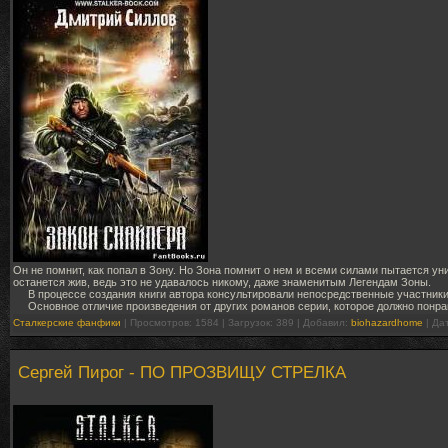
Он не помнит, как попал в Зону. Но Зона помнит о нем и всеми силами пытается уни
останется жив, ведь это не удавалось никому, даже знаменитым Легендам Зоны.
В процессе создания книги автора консультировали непосредственные участники 
Основное отличие произведения от других романов серии, которое должно понрав
Сталкерские фанфики
| Просмотров: 1584 | Загрузок: 389 | Добавил:
biohazardhome
| Да
Сергей Пирог - ПО ПРОЗВИЩУ СТРЕЛКА