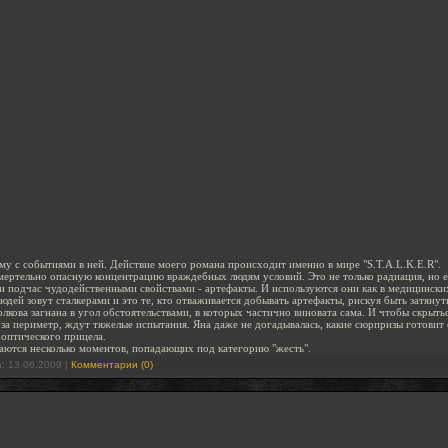
му с событиями в ней. Действие моего романа происходит именно в мире "S.T.A.L.K.E.R".
смертельно опасную концентрацию враждебных людям условий. Это не только радиация, но 
 подчас чудодейственными свойствами - артефакты. И используются они как в медицинских 
людей зовут сталкерами и это те, кто отваживается добывать артефакты, рискуя быть затяну
лкова загнана в угол обстоятельствами, в которых частично виновата сама. И чтобы скрыть
 за периметр, ждут тяжелые испытания. Яна даже не догадывалась, какие сюрпризы готовит е
 оптического прицела.
ечаются несколько моментов, попадающих под категорию "жесть".
а:
13.06.2009
|
Комментарии (0)