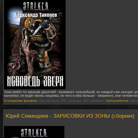
Зона живёт по законам джунглей - выживает сильнейший, но каждый сам находит д
каннибал, он ведёт жизнь хищника, но чего в нём больше - звериного, или человече
Сталкерские фанфики
| Просмотров: 768 | Загрузок: 297 | Добавил:
biohazardhome
| Дат
Юрий Семендяев - ЗАРИСОВКИ ИЗ ЗОНЫ (сборник)