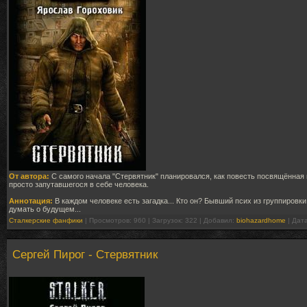
От автора:
С самого начала "Стервятник" планировался, как повесть посвящённая г
просто запутавшегося в себе человека.
Аннотация:
В каждом человеке есть загадка... Кто он? Бывший псих из группировк
думать о будущем...
Сталкерские фанфики
| Просмотров: 960 | Загрузок: 322 | Добавил:
biohazardhome
| Дат
Сергей Пирог - Стервятник