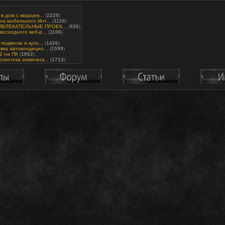
в дом с кварцев...
(
2229
)
а мобильного Инт...
(
1126
)
ВЛЕКАТЕЛЬНЫЕ ПРОЕК...
(
936
)
восходного веб-р...
(
1106
)
подвески и кузо...
(
1426
)
вка автокондицио...
(
1599
)
.2 на ПК
(
1862
)
лиотека химическ...
(
1713
)