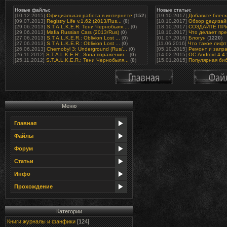
Новые файлы:
Новые статьи:
[10.12.2015]
Официальная работа в интернете
(
152
)
[19.10.2017]
Добавьте блеск 
[09.07.2013]
Registry Life v.1.62 (2013/Rus...
(
0
)
[18.10.2017]
Обзор редизайн
[29.06.2013]
S.T.A.L.K.E.R: Тени Чернобыля....
(
0
)
[18.10.2017]
СОЗДАЙТЕ ПРИ
[29.06.2013]
Mafia Russian Cars (2013/Rus)
(
0
)
[18.10.2017]
Что делает пре
[27.06.2013]
S.T.A.L.K.E.R.: Oblivion Lost ...
(
0
)
[01.07.2016]
Блогун
(
1220
)
[27.06.2013]
S.T.A.L.K.E.R.: Oblivion Lost ...
(
0
)
[11.06.2016]
Что такое лифт 
[26.06.2013]
Chernobyl 3: Underground (Rus/...
(
0
)
[05.10.2015]
Ремонт и запра
[26.11.2012]
S.T.A.L.K.E.R.: Зона поражения...
(
0
)
[14.02.2015]
ОС Android 4.4
[25.11.2012]
S.T.A.L.K.E.R.: Тени Чернобыля...
(
0
)
[15.01.2015]
Популярная биб
Меню
Главная
Файлы
Форум
Статьи
Инфо
Прохождение
Категории
Книги,журналы и фанфики
[124]