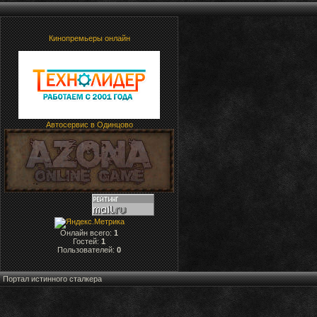
Кинопремьеры онлайн
Автосервис в Одинцово
Онлайн всего:
1
Гостей:
1
Пользователей:
0
Портал истинного сталкера