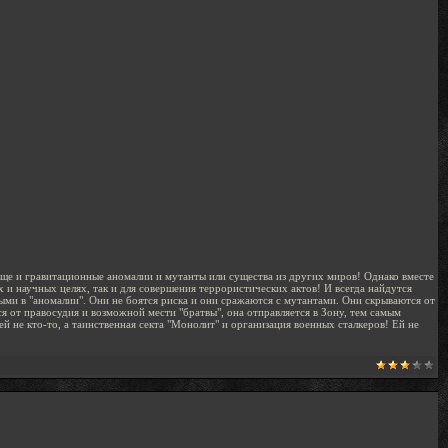
еще и гравитационные аномалии и мутанты или существа из других миров! Однако вместе
и научных целях, так и для совершения террористических актов! И всегда найдутся
тыми в "аномалии". Они не боятся риска и они сражаются с мутантами. Они скрываются от
ся от правосудия и возможной мести "братвы", она отправляется в Зону, тем самым
й не кто-то, а таинственная секта "Монолит" и организация военных сталкеров! Ей не